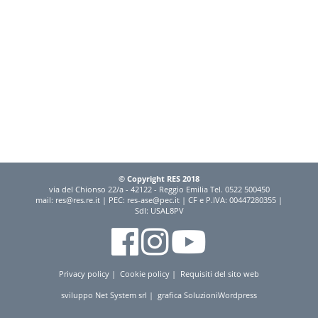
© Copyright RES 2018
via del Chionso 22/a - 42122 - Reggio Emilia Tel. 0522 500450
mail:
res@res.re.it
| PEC:
res-ase@pec.it
| CF e P.IVA: 00447280355 |
SdI: USAL8PV
Privacy policy
|
Cookie policy
|
Requisiti del sito web
sviluppo
Net System srl
| grafica
SoluzioniWordpress