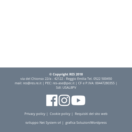
© Copyright RES 2018
via del Chionso 22/a - 42122 - Reggio Emilia Tel. 0522 500450
mail:
res@res.re.it
| PEC:
res-ase@pec.it
| CF e P.IVA: 00447280355 |
SdI: USAL8PV
Privacy policy
|
Cookie policy
|
Requisiti del sito web
sviluppo
Net System srl
| grafica
SoluzioniWordpress