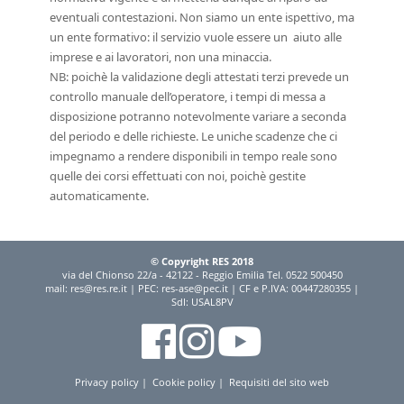
eventuali contestazioni. Non siamo un ente ispettivo, ma
un ente formativo: il servizio vuole essere un aiuto alle
imprese e ai lavoratori, non una minaccia.
NB: poichè la validazione degli attestati terzi prevede un
controllo manuale dell’operatore, i tempi di messa a
disposizione potranno notevolmente variare a seconda
del periodo e delle richieste. Le uniche scadenze che ci
impegnamo a rendere disponibili in tempo reale sono
quelle dei corsi effettuati con noi, poichè gestite
automaticamente.
© Copyright RES 2018
via del Chionso 22/a - 42122 - Reggio Emilia Tel. 0522 500450
mail:
res@res.re.it
| PEC:
res-ase@pec.it
| CF e P.IVA: 00447280355 |
SdI: USAL8PV
Privacy policy
|
Cookie policy
|
Requisiti del sito web