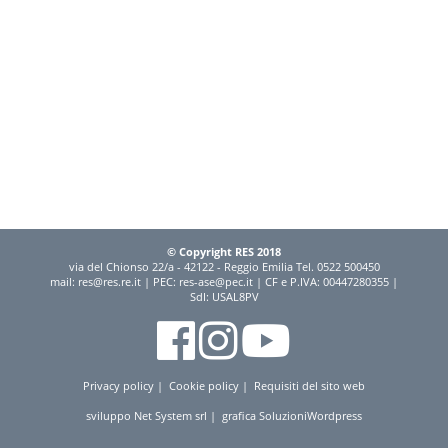
© Copyright RES 2018
via del Chionso 22/a - 42122 - Reggio Emilia Tel. 0522 500450
mail:
res@res.re.it
| PEC:
res-ase@pec.it
| CF e P.IVA: 00447280355 |
SdI: USAL8PV
Privacy policy
|
Cookie policy
|
Requisiti del sito web
sviluppo
Net System srl
| grafica
SoluzioniWordpress